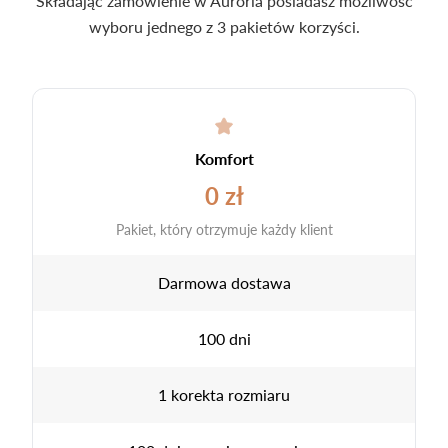
Składając zamówienie w Auroria posiadasz możliwość
wyboru jednego z 3 pakietów korzyści.
Komfort
0 zł
Pakiet, który otrzymuje każdy klient
Darmowa dostawa
100 dni
1 korekta rozmiaru