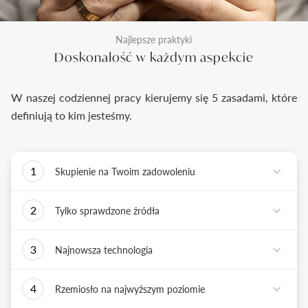
Najlepsze praktyki
Doskonałość w każdym aspekcie
W naszej codziennej pracy kierujemy się 5 zasadami, które
definiują to kim jesteśmy.
1
Skupienie na Twoim zadowoleniu
Każde podejmowane przez nas działanie ma jedno
2
Tylko sprawdzone źródła
zadanie - dostarczyć Ci biżuterię i doświadczenie,
które wywoła uśmiech na Twojej twarzy.
Biżuterię wykonujemy tylko z surowców o
3
Najnowsza technologia
sprawdzonych źródłach pochodzenia i
bezkonfliktowej historii. Współpracujemy jedynie z
Tworząc biżuterię, łączymy sztukę rzemiosła
rzetelnymi partnerami, których doświadczenie
4
Rzemiosło na najwyższym poziomie
złotniczego z możliwościami najnowszych
potwierdzone jest wieloletnią obecnością na rynku.
technologii. Podstawą naszych działań jest kultura