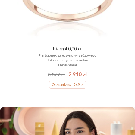
Eternal 0,20 ct
Pierścionek zaręczynowy z różowego
złota z czarnym diamentem
i brylantami
2 910 zł
3 879 zł
Oszczędzasz -969 zł