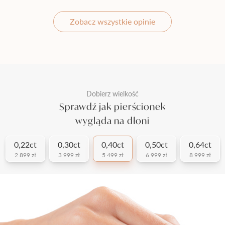
Zobacz wszystkie opinie
Dobierz wielkość
Sprawdź jak pierścionek
wygląda na dłoni
0,22ct
0,30ct
0,40ct
0,50ct
0,64ct
2 899 zł
3 999 zł
5 499 zł
6 999 zł
8 999 zł