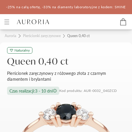
-25% na całą ofertę, -33% na diamenty laboratoryjne z kodem: SHINE
Kategorie
Auroria
Pierścionki zaręczynowe
Queen 0,40 ct
Naturalny
Pierścionki zaręczynowe
Obrączki ślubne
Queen 0,40 ct
Pomocne
Pierścionek zaręczynowy z różowego złota z czarnym
diamentem i brylantami
Konfigurator 3D
Czas realizacji:
3 - 10 dni
Kod produktu: AUR-0032_040ZCD
Salony Auroria
Salony Auroria
Korzyści z zakupu
Salon Auroria Arkadia