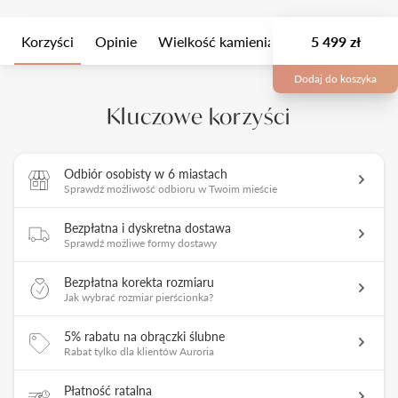
Korzyści
Opinie
Wielkość kamienia
Opis
5 499 zł
Opakow
Dodaj do koszyka
Kluczowe korzyści
Odbiór osobisty w 6 miastach
Sprawdź możliwość odbioru w Twoim mieście
Bezpłatna i dyskretna dostawa
Sprawdź możliwe formy dostawy
Bezpłatna korekta rozmiaru
Jak wybrać rozmiar pierścionka?
5% rabatu na obrączki ślubne
Rabat tylko dla klientów Auroria
Płatność ratalna