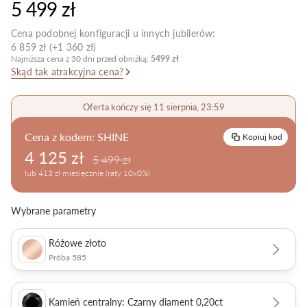
5 499 zł
Pielęgnacja biżuterii
Cena podobnej konfiguracji u innych jubilerów:
6 859 zł (+1 360 zł)
Najniższa cena z 30 dni przed obniżką:
5499 zł
Skąd tak atrakcyjna cena?
Oferta kończy się 11 sierpnia, 23:59
Cena z kodem:
SHINE
Kopiuj kod
4 125 zł
5 499 zł
lub 413 zł miesięcznie (raty 10x0%)
Wybrane parametry
Różowe złoto
Próba 585
Kamień centralny: Czarny diament 0,20ct