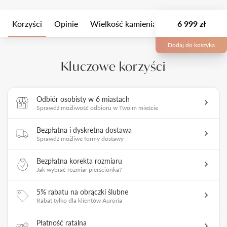
Korzyści
Opinie
Wielkość kamienia
Opis
6 999 zł
Opakow
Dodaj do koszyka
Kluczowe korzyści
Odbiór osobisty w 6 miastach
Sprawdź możliwość odbioru w Twoim mieście
Bezpłatna i dyskretna dostawa
Sprawdź możliwe formy dostawy
Bezpłatna korekta rozmiaru
Jak wybrać rozmiar pierścionka?
5% rabatu na obrączki ślubne
Rabat tylko dla klientów Auroria
Płatność ratalna