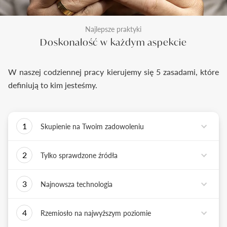
Najlepsze praktyki
Doskonałość w każdym aspekcie
W naszej codziennej pracy kierujemy się 5 zasadami, które
definiują to kim jesteśmy.
1
Skupienie na Twoim zadowoleniu
Każde podejmowane przez nas działanie ma jedno
2
Tylko sprawdzone źródła
zadanie - dostarczyć Ci biżuterię i doświadczenie,
które wywoła uśmiech na Twojej twarzy.
Biżuterię wykonujemy tylko z surowców o
3
Najnowsza technologia
sprawdzonych źródłach pochodzenia i
bezkonfliktowej historii. Współpracujemy jedynie z
Tworząc biżuterię, łączymy sztukę rzemiosła
rzetelnymi partnerami, których doświadczenie
4
Rzemiosło na najwyższym poziomie
złotniczego z możliwościami najnowszych
potwierdzone jest wieloletnią obecnością na rynku.
technologii. Podstawą naszych działań jest kultura