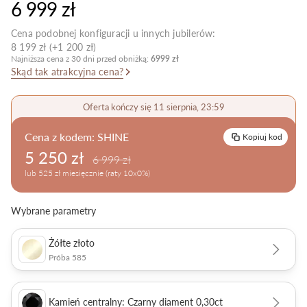
6 999 zł
Pielęgnacja biżuterii
Cena podobnej konfiguracji u innych jubilerów:
8 199 zł (+1 200 zł)
Najniższa cena z 30 dni przed obniżką:
6999 zł
Skąd tak atrakcyjna cena?
Oferta kończy się 11 sierpnia, 23:59
Cena z kodem:
SHINE
Kopiuj kod
5 250 zł
6 999 zł
lub 525 zł miesięcznie (raty 10x0%)
Wybrane parametry
Żółte złoto
Próba 585
Kamień centralny: Czarny diament 0,30ct