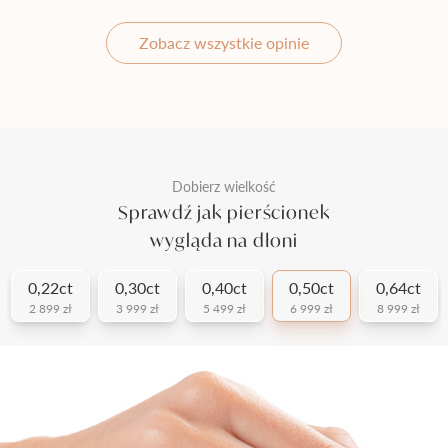
Zobacz wszystkie opinie
Dobierz wielkość
Sprawdź jak pierścionek
wygląda na dłoni
0,22ct
0,30ct
0,40ct
0,50ct
0,64ct
2 899 zł
3 999 zł
5 499 zł
6 999 zł
8 999 zł