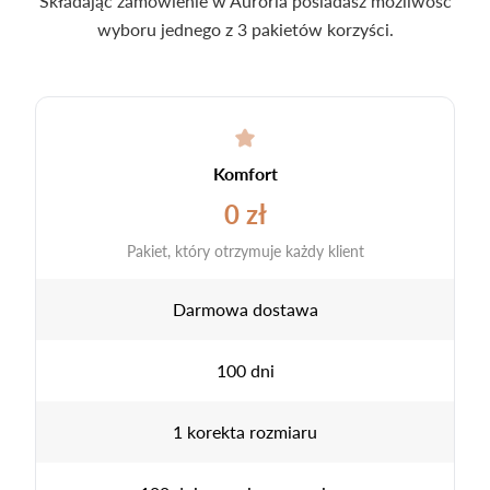
Składając zamówienie w Auroria posiadasz możliwość
wyboru jednego z 3 pakietów korzyści.
Komfort
0 zł
Pakiet, który otrzymuje każdy klient
Darmowa dostawa
100 dni
1 korekta rozmiaru