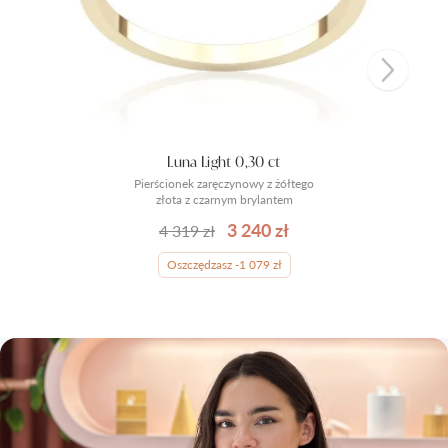
Luna Light 0,30 ct
Pierścionek zaręczynowy z żółtego
złota z czarnym brylantem
3 240 zł
4 319 zł
Oszczędzasz -1 079 zł