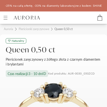
-25% na całą ofertę, -33% na diamenty laboratoryjne z kodem: SHINE
Kategorie
Auroria
Pierścionki zaręczynowe
Queen 0,50 ct
Naturalny
Pierścionki zaręczynowe
Obrączki ślubne
Queen 0,50 ct
Pomocne
Pierścionek zaręczynowy z żółtego złota z czarnym diamentem
i brylantami
Konfigurator 3D
Czas realizacji:
3 - 10 dni
Kod produktu: AUR-0030_050ZCD
Salony Auroria
Salony Auroria
Korzyści z zakupu
Salon Auroria Arkadia