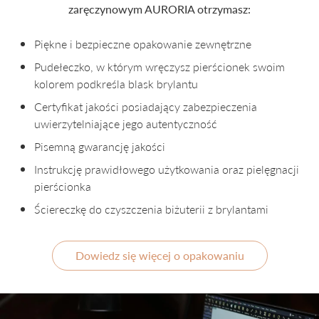
zaręczynowym AURORIA otrzymasz:
Piękne i bezpieczne opakowanie zewnętrzne
Pudełeczko, w którym wręczysz pierścionek swoim
kolorem podkreśla blask brylantu
Certyfikat jakości posiadający zabezpieczenia
uwierzytelniające jego autentyczność
Pisemną gwarancję jakości
Instrukcję prawidłowego użytkowania oraz pielęgnacji
pierścionka
Ściereczkę do czyszczenia biżuterii z brylantami
Dowiedz się więcej o opakowaniu