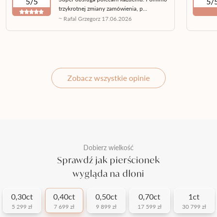
5/5
5/
trzykrotnej zmiany zamówienia, p...
~ Rafal Grzegorz 17.06.2026
Zobacz wszystkie opinie
Dobierz wielkość
Sprawdź jak pierścionek
wygląda na dłoni
0,30ct
0,40ct
0,50ct
0,70ct
1ct
5 299 zł
7 699 zł
9 899 zł
17 599 zł
30 799 zł