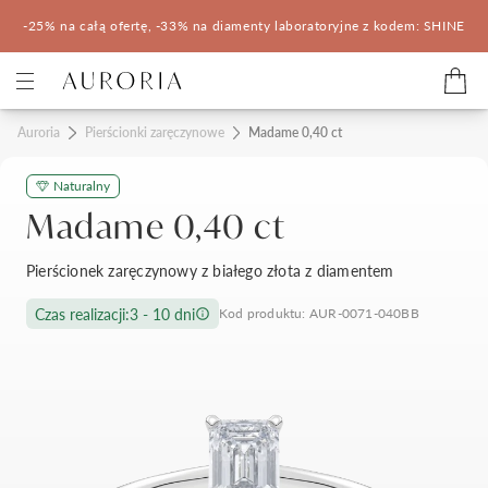
-25% na całą ofertę, -33% na diamenty laboratoryjne z kodem: SHINE
Kategorie
Auroria
Pierścionki zaręczynowe
Madame 0,40 ct
Naturalny
Pierścionki zaręczynowe
Obrączki ślubne
Madame 0,40 ct
Pomocne
Pierścionek zaręczynowy z białego złota z diamentem
Konfigurator 3D
Czas realizacji:
3 - 10 dni
Kod produktu: AUR-0071-040BB
Salony Auroria
Salony Auroria
Korzyści z zakupu
Salon Auroria Arkadia