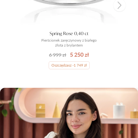
Spring Rose 0,40 ct
Pierścionek zaręczynowy z białego
złota z brylantem
5 250 zł
6 999 zł
Oszczędzasz -1 749 zł