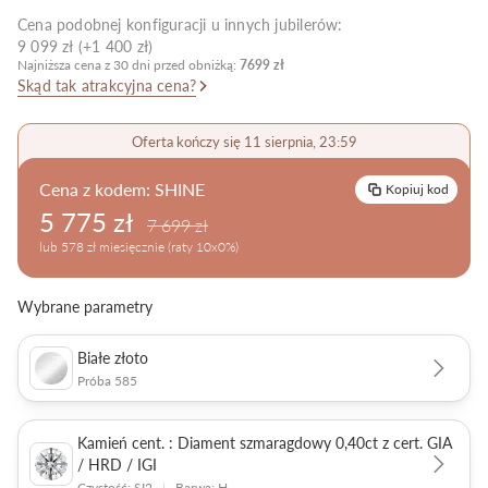
Cena podobnej konfiguracji u innych jubilerów:
Pielęgnacja biżuterii
9 099 zł (+1 400 zł)
Najniższa cena z 30 dni przed obniżką:
7699 zł
Skąd tak atrakcyjna cena?
Oferta kończy się 11 sierpnia, 23:59
Cena z kodem:
SHINE
Kopiuj kod
5 775 zł
7 699 zł
lub 578 zł miesięcznie (raty 10x0%)
Wybrane parametry
Białe złoto
Próba 585
Kamień cent. : Diament szmaragdowy 0,40ct z cert. GIA
/ HRD / IGI
Czystość: SI2
|
Barwa: H