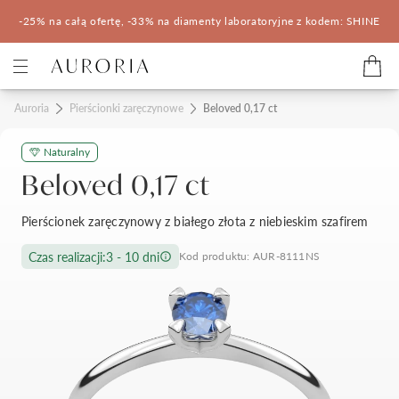
-25% na całą ofertę, -33% na diamenty laboratoryjne z kodem: SHINE
Kategorie
Auroria
Pierścionki zaręczynowe
Beloved 0,17 ct
Naturalny
Pierścionki zaręczynowe
Obrączki ślubne
Beloved 0,17 ct
Pomocne
Pierścionek zaręczynowy z białego złota z niebieskim szafirem
Konfigurator 3D
Czas realizacji:
3 - 10 dni
Kod produktu: AUR-8111NS
Salony Auroria
Salony Auroria
Korzyści z zakupu
Salon Auroria Arkadia