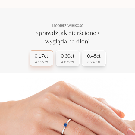
Dobierz wielkość
Sprawdź jak pierścionek
wygląda na dłoni
0,17ct
0,30ct
0,45ct
4 129 zł
4 859 zł
8 249 zł