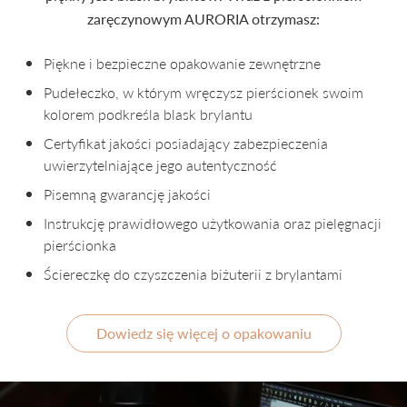
zaręczynowym AURORIA otrzymasz:
Piękne i bezpieczne opakowanie zewnętrzne
Pudełeczko, w którym wręczysz pierścionek swoim
kolorem podkreśla blask brylantu
Certyfikat jakości posiadający zabezpieczenia
uwierzytelniające jego autentyczność
Pisemną gwarancję jakości
Instrukcję prawidłowego użytkowania oraz pielęgnacji
pierścionka
Ściereczkę do czyszczenia biżuterii z brylantami
Dowiedz się więcej o opakowaniu