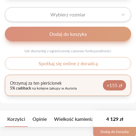
Wybierz rozmiar
Dodaj do koszyka
lub skorzystaj z ograniczonej czasowo funkcjonalności:
Spotkaj się online z doradcą
Otrzymaj za ten pierścionek
+155 zł
5% cashback
na kolejne zakupy w Auroria
Korzyści
Opinie
Wielkość kamienia
Opis
4 129 zł
Opakow
Dodaj do koszyka