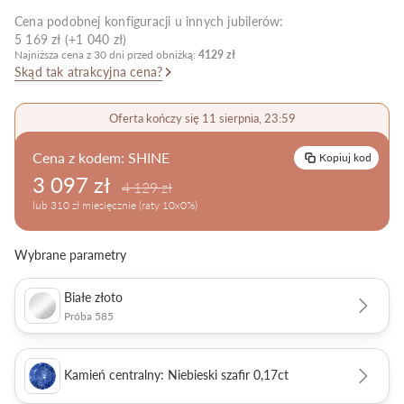
Cena podobnej konfiguracji u innych jubilerów:
Pielęgnacja biżuterii
5 169 zł (+1 040 zł)
Najniższa cena z 30 dni przed obniżką:
4129 zł
Skąd tak atrakcyjna cena?
Oferta kończy się 11 sierpnia, 23:59
Cena z kodem:
SHINE
Kopiuj kod
3 097 zł
4 129 zł
lub 310 zł miesięcznie (raty 10x0%)
Wybrane parametry
Białe złoto
Próba 585
Kamień centralny: Niebieski szafir 0,17ct