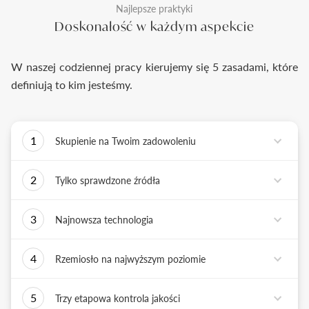
Najlepsze praktyki
Doskonałość w każdym aspekcie
W naszej codziennej pracy kierujemy się 5 zasadami, które
definiują to kim jesteśmy.
1
Skupienie na Twoim zadowoleniu
Każde podejmowane przez nas działanie ma jedno
2
Tylko sprawdzone źródła
zadanie - dostarczyć Ci biżuterię i doświadczenie,
które wywoła uśmiech na Twojej twarzy.
Biżuterię wykonujemy tylko z surowców o
3
Najnowsza technologia
sprawdzonych źródłach pochodzenia i
bezkonfliktowej historii. Współpracujemy jedynie z
Tworząc biżuterię, łączymy sztukę rzemiosła
rzetelnymi partnerami, których doświadczenie
4
Rzemiosło na najwyższym poziomie
złotniczego z możliwościami najnowszych
potwierdzone jest wieloletnią obecnością na rynku.
technologii. Podstawą naszych działań jest kultura
Każdy wykonany przez nas pierścionek musi być
innowacji, która sprzyja tworzeniu i wdrażaniu
5
Trzy etapowa kontrola jakości
doskonały. Każdy z naszych złotników, tworzy
nowatorskich rozwiązań.