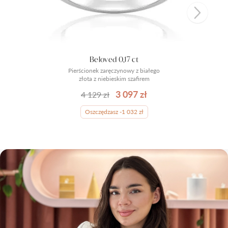
Beloved 0,17 ct
Pierścionek zaręczynowy z białego
złota z niebieskim szafirem
3 097 zł
4 129 zł
Oszczędzasz -1 032 zł