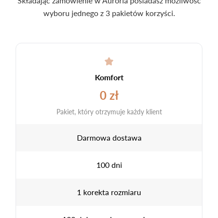
Składając zamówienie w Auroria posiadasz możliwość
wyboru jednego z 3 pakietów korzyści.
Komfort
0 zł
Pakiet, który otrzymuje każdy klient
Darmowa dostawa
100 dni
1 korekta rozmiaru