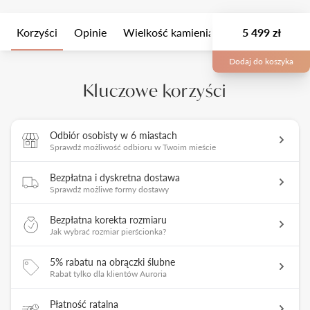
Korzyści
Opinie
Wielkość kamienia
Opis
5 499 zł
Opakow
Dodaj do koszyka
Kluczowe korzyści
Odbiór osobisty w 6 miastach
Sprawdź możliwość odbioru w Twoim mieście
Bezpłatna i dyskretna dostawa
Sprawdź możliwe formy dostawy
Bezpłatna korekta rozmiaru
Jak wybrać rozmiar pierścionka?
5% rabatu na obrączki ślubne
Rabat tylko dla klientów Auroria
Płatność ratalna