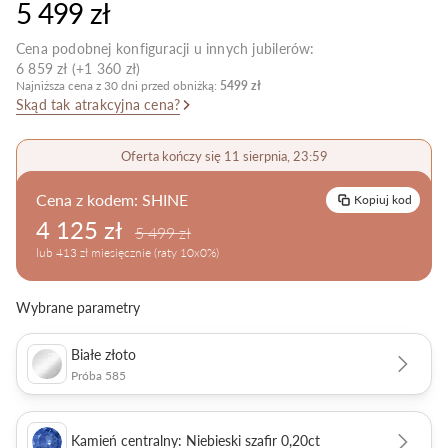
5 499 zł
Pielęgnacja biżuterii
Cena podobnej konfiguracji u innych jubilerów:
6 859 zł (+1 360 zł)
Najniższa cena z 30 dni przed obniżką:
5499 zł
Skąd tak atrakcyjna cena?
Oferta kończy się 11 sierpnia, 23:59
Cena z kodem:
SHINE
Kopiuj kod
4 125 zł
5 499 zł
lub 413 zł miesięcznie (raty 10x0%)
Wybrane parametry
Białe złoto
Próba 585
Kamień centralny: Niebieski szafir 0,20ct