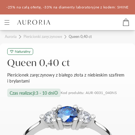
-25% na całą ofertę, -33% na diamenty laboratoryjne z kodem: SHINE
Kategorie
Auroria
Pierścionki zaręczynowe
Queen 0,40 ct
Naturalny
Pierścionki zaręczynowe
Obrączki ślubne
Queen 0,40 ct
Pomocne
Pierścionek zaręczynowy z białego złota z niebieskim szafirem
i brylantami
Konfigurator 3D
Czas realizacji:
3 - 10 dni
Kod produktu: AUR-0031_040NS
Salony Auroria
Salony Auroria
Korzyści z zakupu
Salon Auroria Arkadia