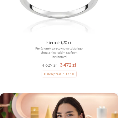
Eternal 0,20 ct
Pierścionek zaręczynowy z białego
złota z niebieskim szafirem
i brylantami
3 472 zł
4 629 zł
Oszczędzasz -1 157 zł