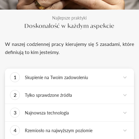
Najlepsze praktyki
Doskonałość w każdym aspekcie
W naszej codziennej pracy kierujemy się 5 zasadami, które
definiują to kim jesteśmy.
1
Skupienie na Twoim zadowoleniu
Każde podejmowane przez nas działanie ma jedno
2
Tylko sprawdzone źródła
zadanie - dostarczyć Ci biżuterię i doświadczenie,
które wywoła uśmiech na Twojej twarzy.
Biżuterię wykonujemy tylko z surowców o
3
Najnowsza technologia
sprawdzonych źródłach pochodzenia i
bezkonfliktowej historii. Współpracujemy jedynie z
Tworząc biżuterię, łączymy sztukę rzemiosła
rzetelnymi partnerami, których doświadczenie
4
Rzemiosło na najwyższym poziomie
złotniczego z możliwościami najnowszych
potwierdzone jest wieloletnią obecnością na rynku.
technologii. Podstawą naszych działań jest kultura