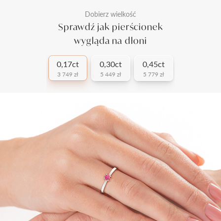
Dobierz wielkość
Sprawdź jak pierścionek
wygląda na dłoni
0,17ct
0,30ct
0,45ct
3 749 zł
5 449 zł
5 779 zł