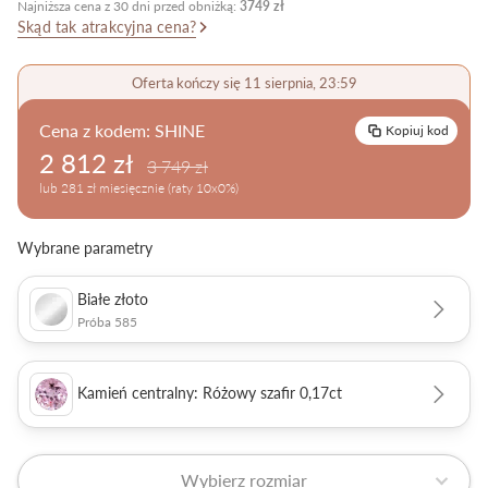
Najniższa cena z 30 dni przed obniżką:
3749 zł
Skąd tak atrakcyjna cena?
Pielęgnacja biżuterii
Oferta kończy się 11 sierpnia, 23:59
Cena z kodem:
SHINE
Kopiuj kod
2 812 zł
3 749 zł
lub 281 zł miesięcznie (raty 10x0%)
Wybrane parametry
Białe złoto
Próba 585
Kamień centralny: Różowy szafir 0,17ct
Wybierz rozmiar