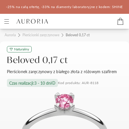
-25% na całą ofertę, -33% na diamenty laboratoryjne z kodem: SHINE
Kategorie
Auroria
Pierścionki zaręczynowe
Beloved 0,17 ct
Naturalny
Pierścionki zaręczynowe
Obrączki ślubne
Beloved 0,17 ct
Pomocne
Pierścionek zaręczynowy z białego złota z różowym szafirem
Konfigurator 3D
Czas realizacji:
3 - 10 dni
Kod produktu: AUR-8118
Salony Auroria
Salony Auroria
Korzyści z zakupu
Salon Auroria Arkadia