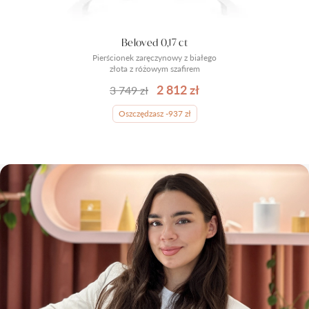
Beloved 0,17 ct
Pierścionek zaręczynowy z białego
złota z różowym szafirem
2 812 zł
3 749 zł
Oszczędzasz -937 zł