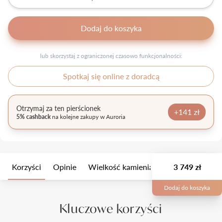
Dodaj do koszyka
lub skorzystaj z ograniczonej czasowo funkcjonalności:
Spotkaj się online z doradcą
Otrzymaj za ten pierścionek
+141 zł
5% cashback
na kolejne zakupy w Auroria
Korzyści
Opinie
Wielkość kamienia
Opis
3 749 zł
Opakow
Dodaj do koszyka
Kluczowe korzyści