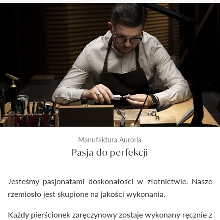
kontrola odlewu i diamentu przed rozpoczęciem
prac złotniczych. Drugi wykonywany jest na etapie
produkcji po wykonaniu biżuterii. Ostateczna
kontrola następuje tuż przed zamknięciem
pierścionka do pudełeczka. Dzięki temu
dostarczymy Ci wyroby jubilerskie najwyższej klasy.
Manufaktura Auroria
Pasja do perfekcji
Jesteśmy pasjonatami doskonałości w złotnictwie. Nasze
rzemiosło jest skupione na jakości wykonania.
Każdy pierścionek zaręczynowy zostaje wykonany ręcznie z