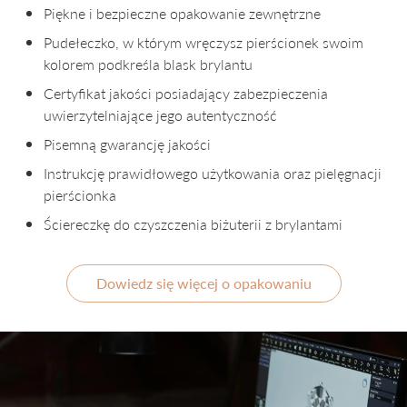
Piękne i bezpieczne opakowanie zewnętrzne
Pudełeczko, w którym wręczysz pierścionek swoim
kolorem podkreśla blask brylantu
Certyfikat jakości posiadający zabezpieczenia
uwierzytelniające jego autentyczność
Pisemną gwarancję jakości
Instrukcję prawidłowego użytkowania oraz pielęgnacji
pierścionka
Ściereczkę do czyszczenia biżuterii z brylantami
Dowiedz się więcej o opakowaniu