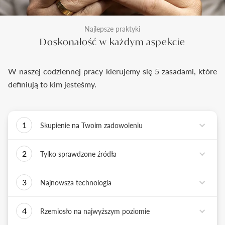
Najlepsze praktyki
Doskonałość w każdym aspekcie
W naszej codziennej pracy kierujemy się 5 zasadami, które
definiują to kim jesteśmy.
1
Skupienie na Twoim zadowoleniu
Każde podejmowane przez nas działanie ma jedno
2
Tylko sprawdzone źródła
zadanie - dostarczyć Ci biżuterię i doświadczenie,
które wywoła uśmiech na Twojej twarzy.
Biżuterię wykonujemy tylko z surowców o
3
Najnowsza technologia
sprawdzonych źródłach pochodzenia i
bezkonfliktowej historii. Współpracujemy jedynie z
Tworząc biżuterię, łączymy sztukę rzemiosła
rzetelnymi partnerami, których doświadczenie
4
Rzemiosło na najwyższym poziomie
złotniczego z możliwościami najnowszych
potwierdzone jest wieloletnią obecnością na rynku.
technologii. Podstawą naszych działań jest kultura