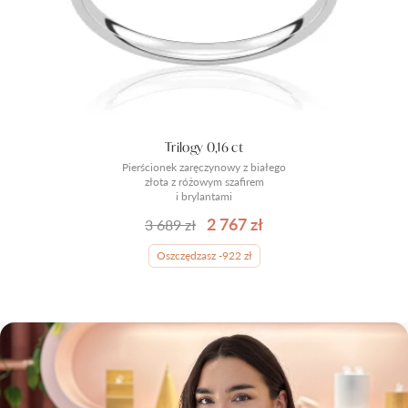
Trilogy 0,16 ct
Pierścionek zaręczynowy z białego
złota z różowym szafirem
i brylantami
2 767 zł
3 689 zł
Oszczędzasz -922 zł