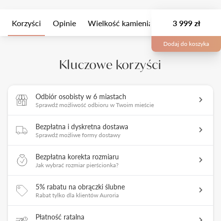
Korzyści
Opinie
Wielkość kamienia
Opis
3 999 zł
Opakow
Dodaj do koszyka
Kluczowe korzyści
Odbiór osobisty w 6 miastach
Sprawdź możliwość odbioru w Twoim mieście
Bezpłatna i dyskretna dostawa
Sprawdź możliwe formy dostawy
Bezpłatna korekta rozmiaru
Jak wybrać rozmiar pierścionka?
5% rabatu na obrączki ślubne
Rabat tylko dla klientów Auroria
Płatność ratalna