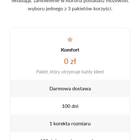
Składając zamówienie w Auroria posiadasz możliwość
wyboru jednego z 3 pakietów korzyści.
Komfort
0 zł
Pakiet, który otrzymuje każdy klient
Darmowa dostawa
100 dni
1 korekta rozmiaru