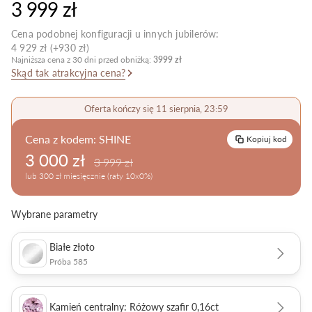
3 999 zł
Pielęgnacja biżuterii
Cena podobnej konfiguracji u innych jubilerów:
4 929 zł (+930 zł)
Najniższa cena z 30 dni przed obniżką:
3999 zł
Skąd tak atrakcyjna cena?
Oferta kończy się 11 sierpnia, 23:59
Cena z kodem:
SHINE
Kopiuj kod
3 000 zł
3 999 zł
lub 300 zł miesięcznie (raty 10x0%)
Wybrane parametry
Białe złoto
Próba 585
Kamień centralny: Różowy szafir 0,16ct