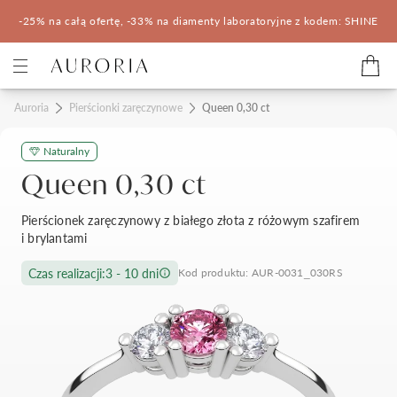
-25% na całą ofertę, -33% na diamenty laboratoryjne z kodem: SHINE
Kategorie
Auroria
Pierścionki zaręczynowe
Queen 0,30 ct
Naturalny
Pierścionki zaręczynowe
Obrączki ślubne
Queen 0,30 ct
Pomocne
Pierścionek zaręczynowy z białego złota z różowym szafirem
i brylantami
Konfigurator 3D
Czas realizacji:
3 - 10 dni
Kod produktu: AUR-0031_030RS
Salony Auroria
Salony Auroria
Korzyści z zakupu
Salon Auroria Arkadia