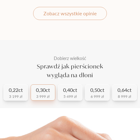
Zobacz wszystkie opinie
Dobierz wielkość
Sprawdź jak pierścionek
wygląda na dłoni
0,22ct
0,30ct
0,40ct
0,50ct
0,64ct
3 199 zł
3 999 zł
5 499 zł
6 999 zł
8 999 zł